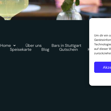
Um dir ein 
Geräteinfor
Technologie
Home
Über uns
Bars in Stuttgart
Eventraum
Speisekarte
Blog
Gutschein
Kontakt
auf dieser W
zurückziehs
Akze