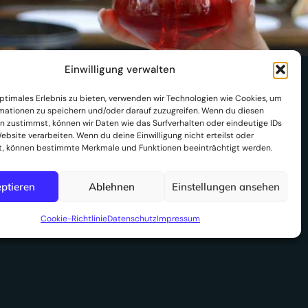
Einwilligung verwalten
optimales Erlebnis zu bieten, verwenden wir Technologien wie Cookies, um
I
mationen zu speichern und/oder darauf zuzugreifen. Wenn du diesen
n zustimmst, können wir Daten wie das Surfverhalten oder eindeutige IDs
ebsite verarbeiten. Wenn du deine Einwilligung nicht erteilst oder
t, können bestimmte Merkmale und Funktionen beeinträchtigt werden.
n
ptieren
Ablehnen
Einstellungen ansehen
s
Cookie-Richtlinie
Datenschutz
Impressum
Impressum
|
Datenschutz
|
Gutschein widerrufen
t
a