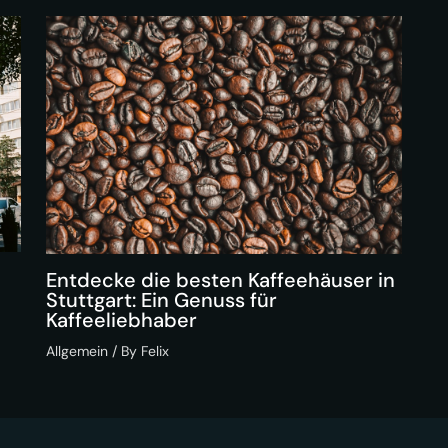
Entdecke die besten Kaffeehäuser in
Stuttgart: Ein Genuss für
Kaffeeliebhaber
Allgemein
/ By
Felix