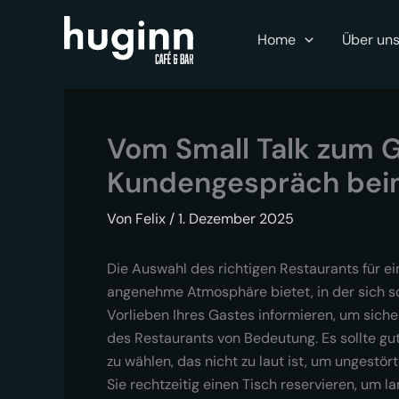
Zum
Inhalt
Home
Über un
springen
Vom Small Talk zum G
Kundengespräch bei
Von
Felix
/
1. Dezember 2025
Die Auswahl des richtigen Restaurants für ei
angenehme Atmosphäre bietet, in der sich sow
Vorlieben Ihres Gastes informieren, um sich
des Restaurants von Bedeutung. Es sollte gu
zu wählen, das nicht zu laut ist, um ungestör
Sie rechtzeitig einen Tisch reservieren, um 