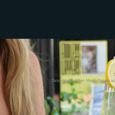
Date-Night, After-Work-Drinks od