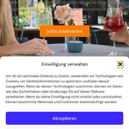
Date-Night, After-Work-Drinks oder deine nächste Feier –
reserviere jetzt und erlebe besondere Momente im Huginn
Café & Bar.
Jetzt reservieren
Einwilligung verwalten
Um dir ein optimales Erlebnis zu bieten, verwenden wir Technologien wie
Cookies, um Geräteinformationen zu speichern und/oder darauf
zuzugreifen. Wenn du diesen Technologien zustimmst, können wir Daten
wie das Surfverhalten oder eindeutige IDs auf dieser Website
verarbeiten. Wenn du deine Einwilligung nicht erteilst oder zurückziehst,
können bestimmte Merkmale und Funktionen beeinträchtigt werden.
I
Akzeptieren