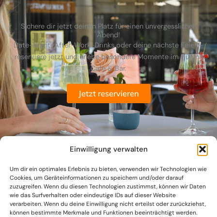
Sichere dir jetzt deinen Platz für einen unvergesslichen
Abend!
Date-Night, After-Work-Drinks oder deine nächste Feier –
reserviere jetzt und erlebe besondere Momente im Huginn
Café & Bar.
Jetzt reservieren
Einwilligung verwalten
Um dir ein optimales Erlebnis zu bieten, verwenden wir Technologien wie
Cookies, um Geräteinformationen zu speichern und/oder darauf
zuzugreifen. Wenn du diesen Technologien zustimmst, können wir Daten
wie das Surfverhalten oder eindeutige IDs auf dieser Website
verarbeiten. Wenn du deine Einwilligung nicht erteilst oder zurückziehst,
können bestimmte Merkmale und Funktionen beeinträchtigt werden.