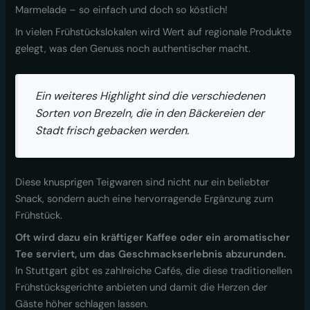
Marmelade – so einfach und doch so köstlich!
In vielen Frühstückslokalen wird Wert auf regionale Produkte
gelegt, was den Genuss noch authentischer macht.
Ein weiteres Highlight sind die verschiedenen
Sorten von Brezeln, die in den Bäckereien der
Stadt frisch gebacken werden.
Diese knusprigen Teigwaren sind nicht nur ein beliebter
Snack, sondern auch eine hervorragende Ergänzung zum
Frühstück.
Oft wird dazu ein kräftiger Kaffee oder ein aromatischer
Tee serviert, um das Geschmackserlebnis abzurunden.
In Stuttgart gibt es zahlreiche Cafés, die diese traditionellen
Frühstücksgerichte anbieten und damit die Herzen der
Gäste höher schlagen lassen.