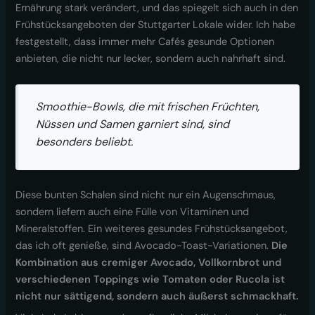
Ernährung stark verändert, und das spiegelt sich auch in den
Frühstücksangeboten der Stuttgarter Lokale wider. Ich habe
festgestellt, dass immer mehr Cafés gesunde Optionen
anbieten, die nicht nur lecker, sondern auch nahrhaft sind.
Smoothie-Bowls, die mit frischen Früchten,
Nüssen und Samen garniert sind, sind
besonders beliebt.
Diese bunten Schalen sind nicht nur ein Augenschmaus,
sondern liefern auch eine Fülle von Vitaminen und
Mineralstoffen. Ein weiteres gesundes Frühstücksangebot,
das ich oft genieße, sind Avocado-Toast-Variationen.
Die
Kombination aus cremiger Avocado, Vollkornbrot und
verschiedenen Toppings wie Tomaten oder Rucola ist
nicht nur sättigend, sondern auch äußerst schmackhaft.