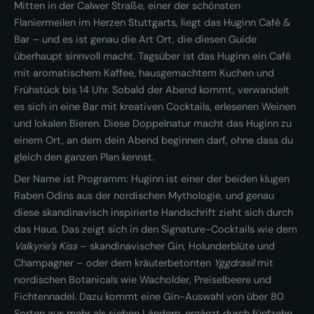
Mitten in der Calwer Straße, einer der schönsten
Flaniermeilen im Herzen Stuttgarts, liegt das Huginn Café &
Bar – und es ist genau die Art Ort, die diesen Guide
überhaupt sinnvoll macht. Tagsüber ist das Huginn ein Café
mit aromatischem Kaffee, hausgemachtem Kuchen und
Frühstück bis 14 Uhr. Sobald der Abend kommt, verwandelt
es sich in eine Bar mit kreativen Cocktails, erlesenen Weinen
und lokalen Bieren. Diese Doppelnatur macht das Huginn zu
einem Ort, an dem dein Abend beginnen darf, ohne dass du
gleich den ganzen Plan kennst.
Der Name ist Programm: Huginn ist einer der beiden klugen
Raben Odins aus der nordischen Mythologie, und genau
diese skandinavisch inspirierte Handschrift zieht sich durch
das Haus. Das zeigt sich in den Signature-Cocktails wie dem
Valkyrie’s Kiss
– skandinavischer Gin, Holunderblüte und
Champagner – oder dem kräuterbetonten
Yggdrasil
mit
nordischen Botanicals wie Wacholder, Preiselbeere und
Fichtennadel. Dazu kommt eine Gin-Auswahl von über 80
Sorten aus mehr als sieben Ländern, ergänzt durch fünfzehn