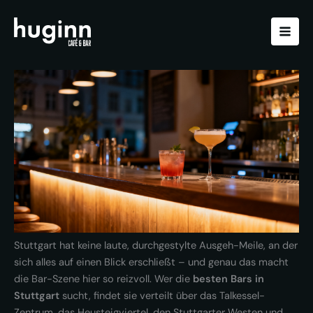
Zum
Inhalt
springen
Stuttgart hat keine laute, durchgestylte Ausgeh-Meile, an der
sich alles auf einen Blick erschließt – und genau das macht
die Bar-Szene hier so reizvoll. Wer die
besten Bars in
Stuttgart
sucht, findet sie verteilt über das Talkessel-
Zentrum, das Heusteigviertel, den Stuttgarter Westen und