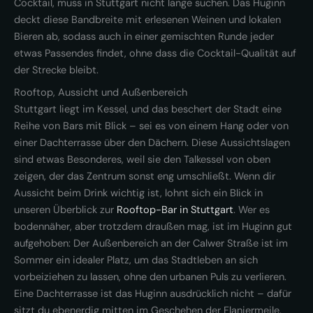
Cocktail, muss in Stuttgart nicht lange suchen. Das Huginn
deckt diese Bandbreite mit erlesenen Weinen und lokalen
Bieren ab, sodass auch in einer gemischten Runde jeder
etwas Passendes findet, ohne dass die Cocktail-Qualität auf
der Strecke bleibt.
Rooftop, Aussicht und Außenbereich
Stuttgart liegt im Kessel, und das beschert der Stadt eine
Reihe von Bars mit Blick – sei es von einem Hang oder von
einer Dachterrasse über den Dächern. Diese Aussichtslagen
sind etwas Besonderes, weil sie den Talkessel von oben
zeigen, der das Zentrum sonst eng umschließt. Wenn dir
Aussicht beim Drink wichtig ist, lohnt sich ein Blick in
unseren Überblick zur
Rooftop-Bar in Stuttgart
. Wer es
bodennäher, aber trotzdem draußen mag, ist im Huginn gut
aufgehoben: Der Außenbereich an der Calwer Straße ist im
Sommer ein idealer Platz, um das Stadtleben an sich
vorbeiziehen zu lassen, ohne den urbanen Puls zu verlieren.
Eine Dachterrasse ist das Huginn ausdrücklich nicht – dafür
sitzt du ebenerdig mitten im Geschehen der Flaniermeile.