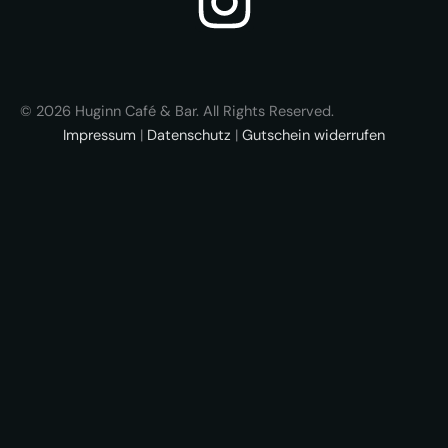
I
n
s
© 2026 Huginn Café & Bar. All Rights Reserved.
Impressum
|
Datenschutz
|
Gutschein widerrufen
t
a
g
r
a