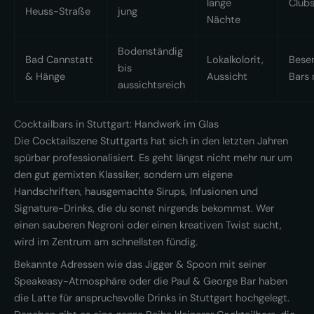
lange
Clubs
Heuss-Straße
jung
Nächte
Bodenständig
Bad Cannstatt
Lokalkolorit,
Besen
bis
& Hänge
Aussicht
Bars 
aussichtsreich
Cocktailbars in Stuttgart: Handwerk im Glas
Die Cocktailszene Stuttgarts hat sich in den letzten Jahren
spürbar professionalisiert. Es geht längst nicht mehr nur um
den gut gemixten Klassiker, sondern um eigene
Handschriften, hausgemachte Sirups, Infusionen und
Signature-Drinks, die du sonst nirgends bekommst. Wer
einen sauberen Negroni oder einen kreativen Twist sucht,
wird im Zentrum am schnellsten fündig.
Bekannte Adressen wie das Jigger & Spoon mit seiner
Speakeasy-Atmosphäre oder die Paul & George Bar haben
die Latte für anspruchsvolle Drinks in Stuttgart hochgelegt.