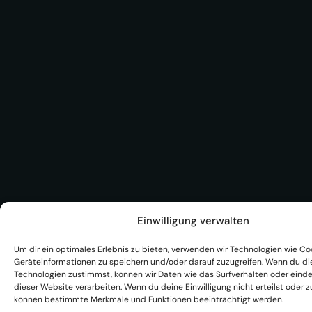
Einwilligung verwalten
Um dir ein optimales Erlebnis zu bieten, verwenden wir Technologien wie Co
Geräteinformationen zu speichern und/oder darauf zuzugreifen. Wenn du d
Technologien zustimmst, können wir Daten wie das Surfverhalten oder einde
dieser Website verarbeiten. Wenn du deine Einwilligung nicht erteilst oder z
können bestimmte Merkmale und Funktionen beeinträchtigt werden.