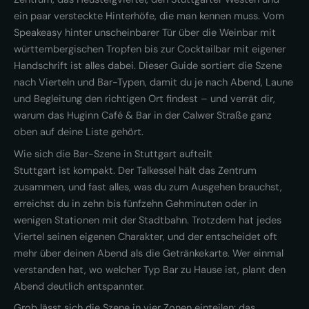
ein paar versteckte Hinterhöfe, die man kennen muss. Vom
Speakeasy hinter unscheinbarer Tür über die Weinbar mit
württembergischen Tropfen bis zur Cocktailbar mit eigener
Handschrift ist alles dabei. Dieser Guide sortiert die Szene
nach Vierteln und Bar-Typen, damit du je nach Abend, Laune
und Begleitung den richtigen Ort findest – und verrät dir,
warum das Huginn Café & Bar in der Calwer Straße ganz
oben auf deine Liste gehört.
Wie sich die Bar-Szene in Stuttgart aufteilt
Stuttgart ist kompakt. Der Talkessel hält das Zentrum
zusammen, und fast alles, was du zum Ausgehen brauchst,
erreichst du in zehn bis fünfzehn Gehminuten oder in
wenigen Stationen mit der Stadtbahn. Trotzdem hat jedes
Viertel seinen eigenen Charakter, und der entscheidet oft
mehr über deinen Abend als die Getränkekarte. Wer einmal
verstanden hat, wo welcher Typ Bar zu Hause ist, plant den
Abend deutlich entspannter.
Grob lässt sich die Szene in vier Zonen einteilen: das