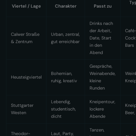
Ty
Viertel / Lage
Charakter
Passt zu
Drinks nach
der Arbeit,
Café-
Calwer Straße
Urban, zentral,
Date, Start
Cockt
& Zentrum
gut erreichbar
in den
Bars
Abend
Gespräche,
Bohemian,
Weinabende,
Weinb
Heusteigviertel
ruhig, kreativ
kleine
Knei
Runden
Lebendig,
Kneipentour,
Stuttgarter
Kneip
studentisch,
lockere
Westen
Beer,
dicht
Abende
Tanzen,
Theodor-
Laut, Party,