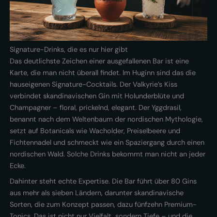
Signature-Drinks, die es nur hier gibt
Das deutlichste Zeichen einer ausgefallenen Bar ist eine
Karte, die man nicht überall findet. Im Huginn sind das die
hauseigenen Signature-Cocktails. Der Valkyrie’s Kiss
verbindet skandinavischen Gin mit Holunderblüte und
Champagner – floral, prickelnd, elegant. Der Yggdrasil,
benannt nach dem Weltenbaum der nordischen Mythologie,
setzt auf Botanicals wie Wacholder, Preiselbeere und
Fichtennadel und schmeckt wie ein Spaziergang durch einen
nordischen Wald. Solche Drinks bekommt man nicht an jeder
Ecke.
Dahinter steht echte Expertise. Die Bar führt über 80 Gins
aus mehr als sieben Ländern, darunter skandinavische
Sorten, die zum Konzept passen, dazu fünfzehn Premium-
Tonics. Das ist nicht nur Vielfalt, sondern Tiefe – und die