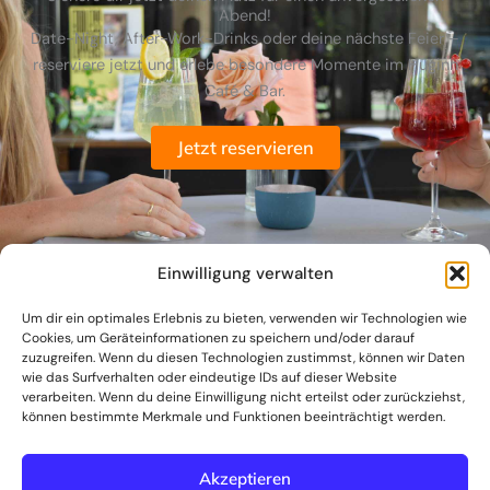
Abend!
Date-Night, After-Work-Drinks oder deine nächste Feier –
reserviere jetzt und erlebe besondere Momente im Huginn
Café & Bar.
Jetzt reservieren
Einwilligung verwalten
Um dir ein optimales Erlebnis zu bieten, verwenden wir Technologien wie
Cookies, um Geräteinformationen zu speichern und/oder darauf
zuzugreifen. Wenn du diesen Technologien zustimmst, können wir Daten
wie das Surfverhalten oder eindeutige IDs auf dieser Website
verarbeiten. Wenn du deine Einwilligung nicht erteilst oder zurückziehst,
können bestimmte Merkmale und Funktionen beeinträchtigt werden.
I
Akzeptieren