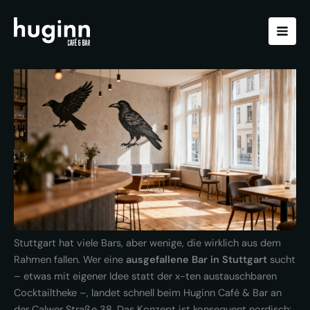
Zum
Inhalt
springen
Stuttgart hat viele Bars, aber wenige, die wirklich aus dem
Rahmen fallen. Wer eine
ausgefallene Bar in Stuttgart
sucht
– etwas mit eigener Idee statt der x-ten austauschbaren
Cocktailtheke –, landet schnell beim Huginn Café & Bar an
der Calwer Straße 38. Das Konzept ist konsequent nordisch: