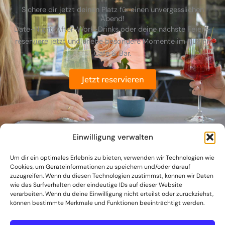
Sichere dir jetzt deinen Platz für einen unvergesslichen
Abend!
Date-Night, After-Work-Drinks oder deine nächste Feier –
reserviere jetzt und erlebe besondere Momente im Huginn
Café & Bar.
Jetzt reservieren
Einwilligung verwalten
Um dir ein optimales Erlebnis zu bieten, verwenden wir Technologien wie
Cookies, um Geräteinformationen zu speichern und/oder darauf
zuzugreifen. Wenn du diesen Technologien zustimmst, können wir Daten
wie das Surfverhalten oder eindeutige IDs auf dieser Website
verarbeiten. Wenn du deine Einwilligung nicht erteilst oder zurückziehst,
können bestimmte Merkmale und Funktionen beeinträchtigt werden.