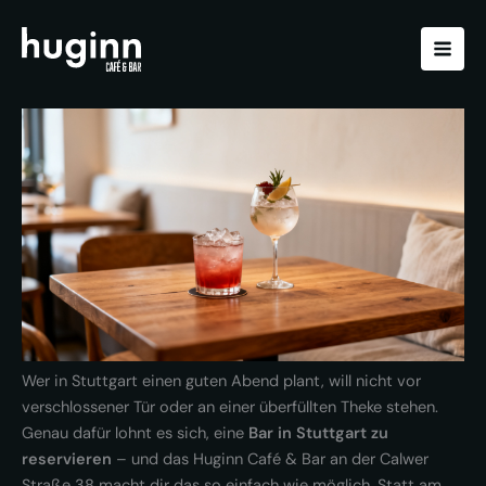
Zum
Inhalt
springen
Wer in Stuttgart einen guten Abend plant, will nicht vor
verschlossener Tür oder an einer überfüllten Theke stehen.
Genau dafür lohnt es sich, eine
Bar in Stuttgart zu
reservieren
– und das Huginn Café & Bar an der Calwer
Straße 38 macht dir das so einfach wie möglich. Statt am