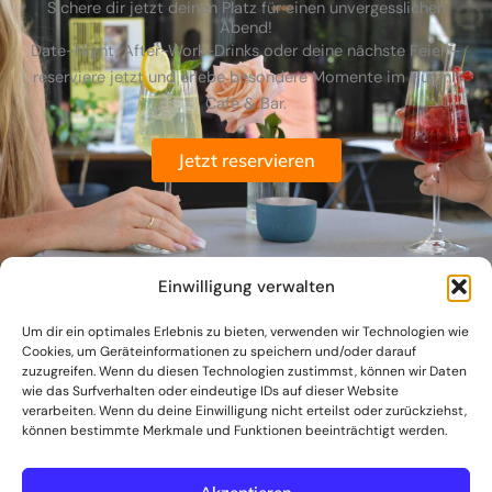
Sichere dir jetzt deinen Platz für einen unvergesslichen
Abend!
Date-Night, After-Work-Drinks oder deine nächste Feier –
reserviere jetzt und erlebe besondere Momente im Huginn
Café & Bar.
Jetzt reservieren
Einwilligung verwalten
Um dir ein optimales Erlebnis zu bieten, verwenden wir Technologien wie
Cookies, um Geräteinformationen zu speichern und/oder darauf
zuzugreifen. Wenn du diesen Technologien zustimmst, können wir Daten
wie das Surfverhalten oder eindeutige IDs auf dieser Website
verarbeiten. Wenn du deine Einwilligung nicht erteilst oder zurückziehst,
können bestimmte Merkmale und Funktionen beeinträchtigt werden.