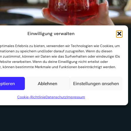
Einwilligung verwalten
optimales Erlebnis zu bieten, verwenden wir Technologien wie Cookies, um
I
mationen zu speichern und/oder darauf zuzugreifen. Wenn du diesen
n zustimmst, können wir Daten wie das Surfverhalten oder eindeutige IDs
ebsite verarbeiten. Wenn du deine Einwilligung nicht erteilst oder
t, können bestimmte Merkmale und Funktionen beeinträchtigt werden.
n
ptieren
Ablehnen
Einstellungen ansehen
s
Cookie-Richtlinie
Datenschutz
Impressum
Impressum
|
Datenschutz
|
Gutschein widerrufen
t
a