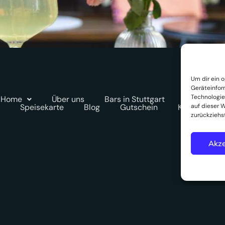
Um dir ein 
Geräteinfor
Technologie
Home
Über uns
Bars in Stuttgart
Eventraum
Speisekarte
Blog
Gutschein
Kontakt
auf dieser W
zurückziehs
Akze