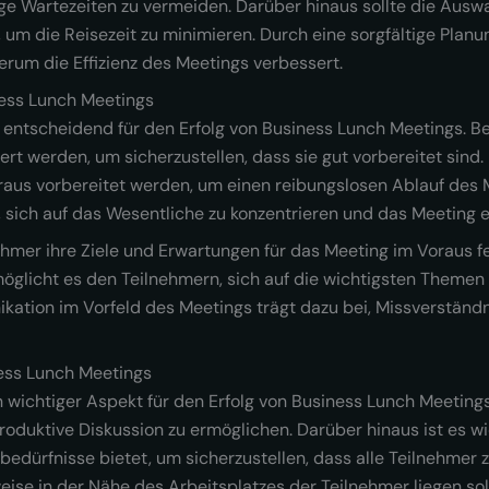
nge Wartezeiten zu vermeiden. Darüber hinaus sollte die Aus
 um die Reisezeit zu minimieren. Durch eine sorgfältige Plan
um die Effizienz des Meetings verbessert.
ness Lunch Meetings
 entscheidend für den Erfolg von Business Lunch Meetings. Bev
t werden, um sicherzustellen, dass sie gut vorbereitet sind. D
raus vorbereitet werden, um einen reibungslosen Ablauf des M
sich auf das Wesentliche zu konzentrieren und das Meeting eff
ehmer ihre Ziele und Erwartungen für das Meeting im Voraus fe
rmöglicht es den Teilnehmern, sich auf die wichtigsten Theme
nikation im Vorfeld des Meetings trägt dazu bei, Missverständ
ness Lunch Meetings
in wichtiger Aspekt für den Erfolg von Business Lunch Meetin
oduktive Diskussion zu ermöglichen. Darüber hinaus ist es wic
bedürfnisse bietet, um sicherzustellen, dass alle Teilnehmer z
weise in der Nähe des Arbeitsplatzes der Teilnehmer liegen sol