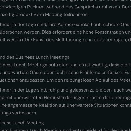
on wichtigen Punkten während des Gesprächs umfassen. Durc
chzeitig produktiv am Meeting teilnehmen.
nehmer in der Lage sind, ihre Aufmerksamkeit auf mehrere Gesp
e übersehen werden. Dies erfordert eine hohe Konzentration u
 werden. Die Kunst des Multitasking kann dazu beitragen, di
nd des Business Lunch Meetings
ness Lunch Meetings auftreten und es ist wichtig, dass die 
e unerwartete Gäste oder technische Probleme umfassen. Es is
Situationen anzupassen, um den reibungslosen Ablauf des Meet
nehmer in der Lage sind, ruhig und gelassen zu bleiben, auch w
ang mit unerwarteten Herausforderungen können dazu beitrage
 eine angemessene Reaktion auf unerwartete Situationen könn
etings verbessern.
iness Lunch Meeting
m Business Lunch Meeting sind entscheidend für den langfrist