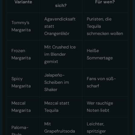
Variante
Für wen?
sich?
Agavendicksaft
Puristen, die
Tommy’s
statt
Tequila
Margarita
Orangenlikör
schmecken wollen
Mit Crushed Ice
Frozen
Heiße
im Blender
Margarita
Sommertage
gemixt
Jalapeño-
Spicy
Fans von süß-
Scheiben im
Margarita
scharf
Shaker
Mezcal
Mezcal statt
Wer rauchige
Margarita
Tequila
Noten liebt
Mit
Leichter,
Paloma-
Grapefruitsoda
spritziger
Style