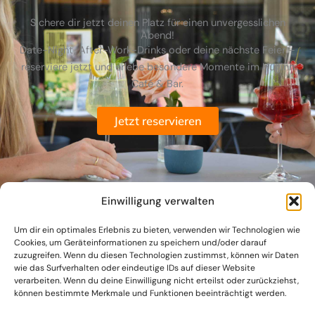
Sichere dir jetzt deinen Platz für einen unvergesslichen
Abend!
Date-Night, After-Work-Drinks oder deine nächste Feier –
reserviere jetzt und erlebe besondere Momente im Huginn
Café & Bar.
Jetzt reservieren
Einwilligung verwalten
Um dir ein optimales Erlebnis zu bieten, verwenden wir Technologien wie
Cookies, um Geräteinformationen zu speichern und/oder darauf
zuzugreifen. Wenn du diesen Technologien zustimmst, können wir Daten
wie das Surfverhalten oder eindeutige IDs auf dieser Website
verarbeiten. Wenn du deine Einwilligung nicht erteilst oder zurückziehst,
können bestimmte Merkmale und Funktionen beeinträchtigt werden.