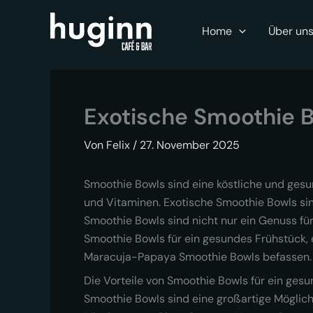
Zum
Inhalt
Home
Über un
springen
Exotische Smoothie B
Von
Felix
/
27. November 2025
Smoothie Bowls sind eine köstliche und gesun
und Vitaminen. Exotische Smoothie Bowls sin
Smoothie Bowls sind nicht nur ein Genuss für
Smoothie Bowls für ein gesundes Frühstück,
Maracuja-Papaya Smoothie Bowls befassen. 
Die Vorteile von Smoothie Bowls für ein ges
Smoothie Bowls sind eine großartige Möglichke