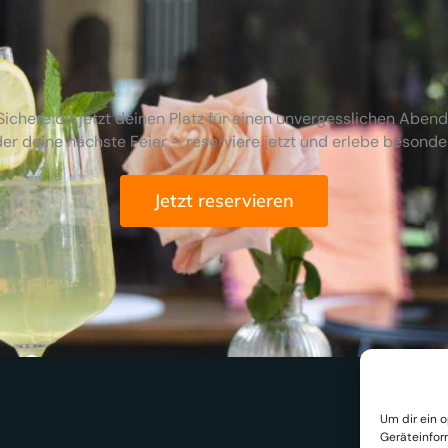
Sichere dir jetzt deinen Platz für einen unvergesslichen Abend
er deine nächste Feier – reserviere jetzt und erlebe besond
Jetzt reservieren
Um dir ein 
Geräteinfor