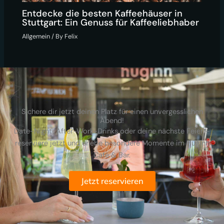
Entdecke die besten Kaffeehäuser in
Stuttgart: Ein Genuss für Kaffeeliebhaber
Allgemein
/ By
Felix
Sichere dir jetzt deinen Platz für einen unvergesslichen
Abend!
Date-Night, After-Work-Drinks oder deine nächste Feier –
reserviere jetzt und erlebe besondere Momente im Huginn
Café & Bar.
Jetzt reservieren