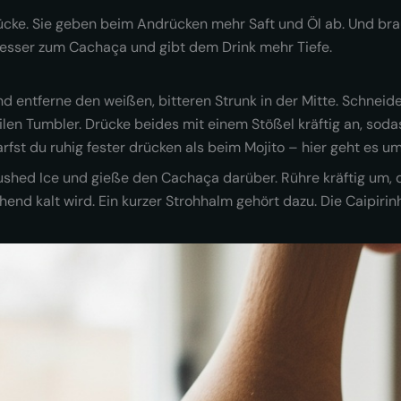
ücke. Sie geben beim Andrücken mehr Saft und Öl ab. Und bra
esser zum Cachaça und gibt dem Drink mehr Tiefe.
d entferne den weißen, bitteren Strunk in der Mitte. Schneide 
en Tumbler. Drücke beides mit einem Stößel kräftig an, sodas
rfst du ruhig fester drücken als beim Mojito – hier geht es u
ushed Ice und gieße den Cachaça darüber. Rühre kräftig um, 
end kalt wird. Ein kurzer Strohhalm gehört dazu. Die Caipirinh