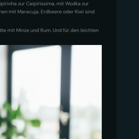
irinha zur Caipiríssima, mit Wodka zur
onen mit Maracuja, Erdbeere oder Kiwi sind
te mit Minze und Rum. Und für den leichten