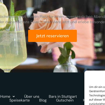
Sichere dir jetzt deinen Platz für einen unvergesslichen Abend
er deine nächste Feier – reserviere jetzt und erlebe besond
Jetzt reservieren
Um dir ein 
Geräteinfor
Technologie
Home
Über uns
Bars in Stuttgart
Eventraum
Speisekarte
Blog
Gutschein
Kontakt
auf dieser W
zurückziehs