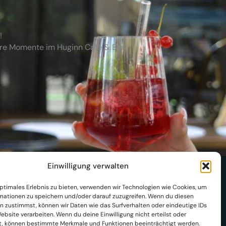
!
ere Momente im Huginn Café & Bar.
Einwilligung verwalten
optimales Erlebnis zu bieten, verwenden wir Technologien wie Cookies, um
I
mationen zu speichern und/oder darauf zuzugreifen. Wenn du diesen
n zustimmst, können wir Daten wie das Surfverhalten oder eindeutige IDs
ebsite verarbeiten. Wenn du deine Einwilligung nicht erteilst oder
t, können bestimmte Merkmale und Funktionen beeinträchtigt werden.