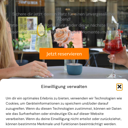
Sichere dir jetzt deinen Platz für einen unvergesslichen
Abend!
Date-Night, After-Work-Drinks oder deine nächste Feier –
reserviere jetzt und erlebe besondere Momente im Huginn
Café & Bar.
Jetzt reservieren
Einwilligung verwalten
Um dir ein optimales Erlebnis zu bieten, verwenden wir Technologien wie
Cookies, um Geräteinformationen zu speichern und/oder darauf
zuzugreifen. Wenn du diesen Technologien zustimmst, können wir Daten
wie das Surfverhalten oder eindeutige IDs auf dieser Website
verarbeiten. Wenn du deine Einwilligung nicht erteilst oder zurückziehst,
können bestimmte Merkmale und Funktionen beeinträchtigt werden.