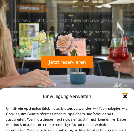
Sichere dir jetzt deinen Platz für einen unvergesslichen
Abend!
Date-Night, After-Work-Drinks oder deine nächste Feier –
reserviere jetzt und erlebe besondere Momente im Huginn
Café & Bar.
Jetzt reservieren
Einwilligung verwalten
Um dir ein optimales Erlebnis zu bieten, verwenden wir Technologien wie
Cookies, um Geräteinformationen zu speichern und/oder darauf
zuzugreifen. Wenn du diesen Technologien zustimmst, können wir Daten
wie das Surfverhalten oder eindeutige IDs auf dieser Website
verarbeiten. Wenn du deine Einwilligung nicht erteilst oder zurückziehst,