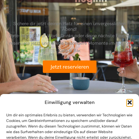
Sichere dir jetzt deinen Platz für einen unvergesslichen
Abend!
Date-Night, After-Work-Drinks oder deine nächste Feier –
reserviere jetzt und erlebe besondere Momente im Huginn
Café & Bar.
Jetzt reservieren
Einwilligung verwalten
Um dir ein optimales Erlebnis zu bieten, verwenden wir Technologien wie
Cookies, um Geräteinformationen zu speichern und/oder darauf
zuzugreifen. Wenn du diesen Technologien zustimmst, können wir Daten
wie das Surfverhalten oder eindeutige IDs auf dieser Website
verarbeiten. Wenn du deine Einwilligung nicht erteilst oder zurückziehst,