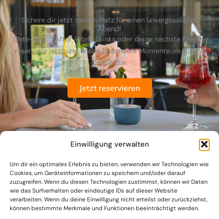
Sichere dir jetzt deinen Platz für einen unvergesslichen
Abend!
Date-Night, After-Work-Drinks oder deine nächste Feier –
reserviere jetzt und erlebe besondere Momente im Huginn
Café & Bar.
Jetzt reservieren
Einwilligung verwalten
Um dir ein optimales Erlebnis zu bieten, verwenden wir Technologien wie
Cookies, um Geräteinformationen zu speichern und/oder darauf
zuzugreifen. Wenn du diesen Technologien zustimmst, können wir Daten
wie das Surfverhalten oder eindeutige IDs auf dieser Website
verarbeiten. Wenn du deine Einwilligung nicht erteilst oder zurückziehst,
können bestimmte Merkmale und Funktionen beeinträchtigt werden.