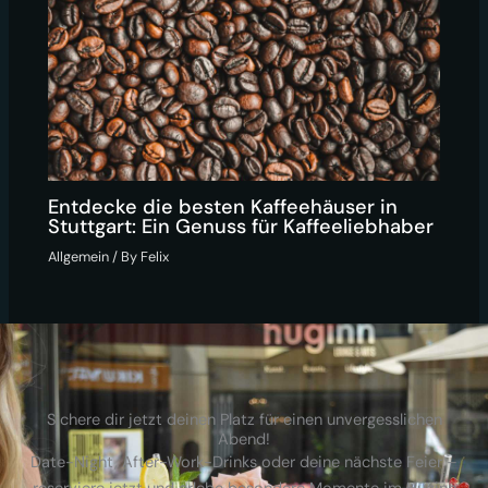
Entdecke die besten Kaffeehäuser in
Stuttgart: Ein Genuss für Kaffeeliebhaber
Allgemein
/ By
Felix
Sichere dir jetzt deinen Platz für einen unvergesslichen
Abend!
Date-Night, After-Work-Drinks oder deine nächste Feier –