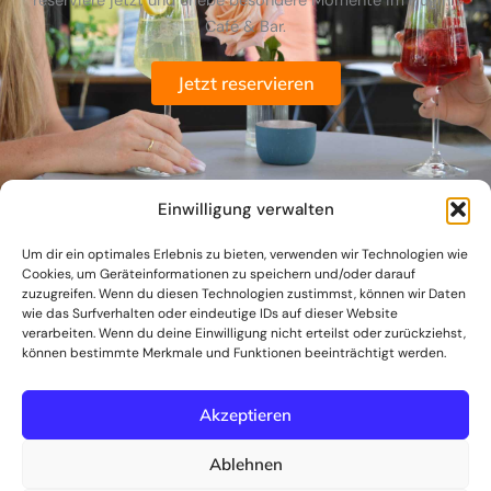
reserviere jetzt und erlebe besondere Momente im Huginn
Café & Bar.
Jetzt reservieren
Einwilligung verwalten
Um dir ein optimales Erlebnis zu bieten, verwenden wir Technologien wie
Cookies, um Geräteinformationen zu speichern und/oder darauf
zuzugreifen. Wenn du diesen Technologien zustimmst, können wir Daten
wie das Surfverhalten oder eindeutige IDs auf dieser Website
verarbeiten. Wenn du deine Einwilligung nicht erteilst oder zurückziehst,
können bestimmte Merkmale und Funktionen beeinträchtigt werden.
I
Akzeptieren
n
Ablehnen