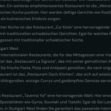
en. Ein weiteres empfehlenswertes Restaurant ist die „Weinstu
schen Küche punktet. Hier werden deftige Gerichte wie Rostb
 ein kulinarisches Erlebnis sorgen.
her Küche ist das Restaurant „Zur Kiste“ eine hervorragende 
mit traditionellen schwäbischen Gerichten. Egal für welches R
agessen mit traditioneller schwäbischer Küche.
tgart West
internationalen Restaurants, die für das Mittagessen eine Viel
 ist das „Restaurant La Signora“, das mit seiner gemütlichen 
Sie frische Pasta, Pizza und Antipasti genießen, die nach orig
rant ist das „Restaurant Dao’s Kitchen“, das sich auf asiati
Frühlingsrollen, würzige Currys und gedämpftes Gemüse serviert
s Restaurant „Taverna Yol“ eine hervorragende Wahl. Hier er
Spezialitäten wie Gyros, Souvlaki und Tzatziki. Egal ob Sie Lus
en, in Stuttgart West finden Sie garantiert das passende inter