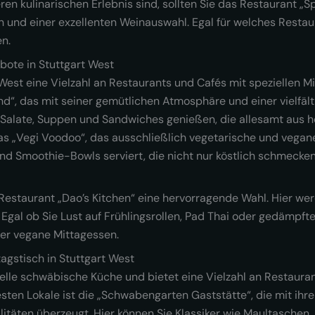
n kulinarischen Erlebnis sind, sollten Sie das Restaurant „S
 und einer exzellenten Weinauswahl. Egal für welches Restaur
en.
ote in Stuttgart West
 West eine Vielzahl an Restaurants und Cafés mit speziellen 
und“, das mit seiner gemütlichen Atmosphäre und einer vielf
e Salate, Suppen und Sandwiches genießen, die allesamt aus 
s „Vegi Voodoo“, das ausschließlich vegetarische und vegane
nd Smoothie-Bowls serviert, die nicht nur köstlich schmeck
 Restaurant „Dao’s Kitchen“ eine hervorragende Wahl. Hier we
Egal ob Sie Lust auf Frühlingsrollen, Pad Thai oder gedämpft
der vegane Mittagessen.
agstisch in Stuttgart West
onelle schwäbische Küche und bietet eine Vielzahl an Restaura
esten Lokale ist die „Schwabengarten Gaststätte“, die mit ih
litäten überzeugt. Hier können Sie Klassiker wie Maultaschen