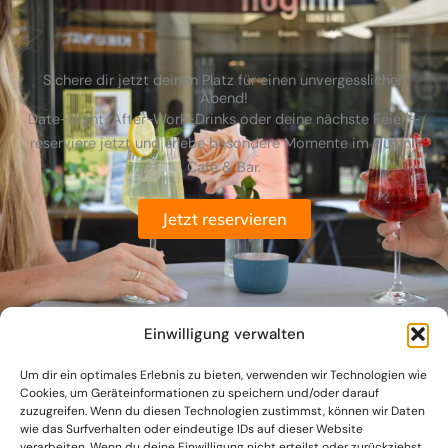
Sichere dir jetzt deinen Platz für einen unvergesslichen
Abend!
Date-Night, After-Work-Drinks oder deine nächste Feier –
reserviere jetzt und erlebe besondere Momente im Huginn
Café & Bar.
Jetzt reservieren
Einwilligung verwalten
Um dir ein optimales Erlebnis zu bieten, verwenden wir Technologien wie
Cookies, um Geräteinformationen zu speichern und/oder darauf
zuzugreifen. Wenn du diesen Technologien zustimmst, können wir Daten
wie das Surfverhalten oder eindeutige IDs auf dieser Website
verarbeiten. Wenn du deine Einwilligung nicht erteilst oder zurückziehst,