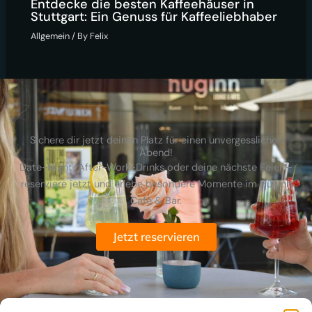
Entdecke die besten Kaffeehäuser in
Stuttgart: Ein Genuss für Kaffeeliebhaber
Allgemein
/ By
Felix
Sichere dir jetzt deinen Platz für einen unvergesslichen
Abend!
Date-Night, After-Work-Drinks oder deine nächste Feier –
reserviere jetzt und erlebe besondere Momente im Huginn
Café & Bar.
Jetzt reservieren