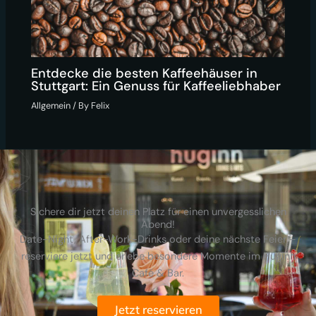
Entdecke die besten Kaffeehäuser in
Stuttgart: Ein Genuss für Kaffeeliebhaber
Allgemein
/ By
Felix
Sichere dir jetzt deinen Platz für einen unvergesslichen
Abend!
Date-Night, After-Work-Drinks oder deine nächste Feier –
reserviere jetzt und erlebe besondere Momente im Huginn
Café & Bar.
Jetzt reservieren