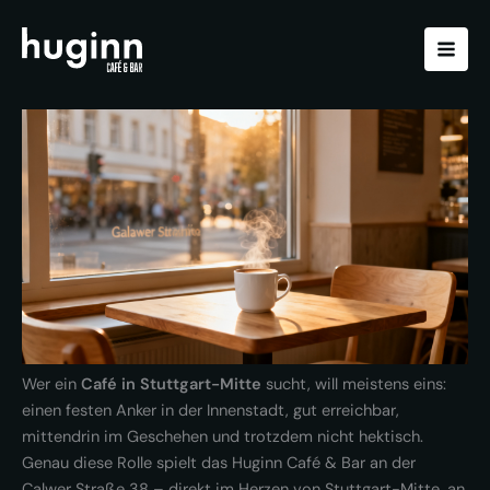
Zum
Inhalt
springen
Wer ein
Café in Stuttgart-Mitte
sucht, will meistens eins:
einen festen Anker in der Innenstadt, gut erreichbar,
mittendrin im Geschehen und trotzdem nicht hektisch.
Genau diese Rolle spielt das Huginn Café & Bar an der
Calwer Straße 38 – direkt im Herzen von Stuttgart-Mitte, an