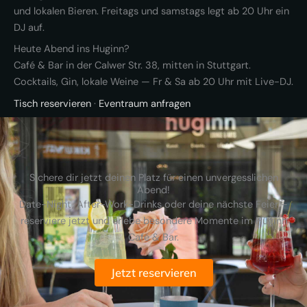
und lokalen Bieren. Freitags und samstags legt ab 20 Uhr ein
DJ auf.
Heute Abend ins Huginn?
Café & Bar in der Calwer Str. 38, mitten in Stuttgart.
Cocktails, Gin, lokale Weine — Fr & Sa ab 20 Uhr mit Live-DJ.
Tisch reservieren
·
Eventraum anfragen
Sichere dir jetzt deinen Platz für einen unvergesslichen
Abend!
Date-Night, After-Work-Drinks oder deine nächste Feier –
reserviere jetzt und erlebe besondere Momente im Huginn
Café & Bar.
Jetzt reservieren