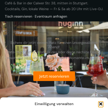
Café & Bar in der Calwer Str. 38, mitten in Stuttgart.
Cocktails, Gin, lokale Weine — Fr & Sa ab 20 Uhr mit Live-DJ.
Tisch reservieren
·
Eventraum anfragen
Sichere dir jetzt deinen Platz für einen unvergesslichen
Abend!
Date-Night, After-Work-Drinks oder deine nächste Feier –
reserviere jetzt und erlebe besondere Momente im Huginn
Café & Bar.
Jetzt reservieren
Einwilligung verwalten