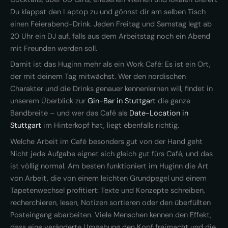
Du klappst den Laptop zu und gönnst dir am selben Tisch
einen Feierabend-Drink. Jeden Freitag und Samstag legt ab
20 Uhr ein DJ auf, falls aus dem Arbeitstag noch ein Abend
mit Freunden werden soll.
Damit ist das Huginn mehr als ein Work Café: Es ist ein Ort,
der mit deinem Tag mitwächst. Wer den nordischen
Charakter und die Drinks genauer kennenlernen will, findet in
unserem Überblick zur
Gin-Bar in Stuttgart
die ganze
Bandbreite – und wer das Café als
Date-Location in
Stuttgart
im Hinterkopf hat, liegt ebenfalls richtig.
Welche Arbeit im Café besonders gut von der Hand geht
Nicht jede Aufgabe eignet sich gleich gut fürs Café, und das
ist völlig normal. Am besten funktioniert im Huginn die Art
von Arbeit, die von einem leichten Grundpegel und einem
Tapetenwechsel profitiert: Texte und Konzepte schreiben,
recherchieren, lesen, Notizen sortieren oder den überfüllten
Posteingang abarbeiten. Viele Menschen kennen den Effekt,
dass eine veränderte Umgebung den Kopf freimacht und die