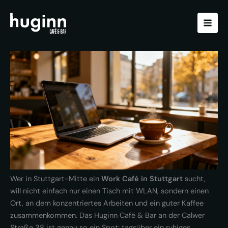
Zum
Inhalt
springen
Wer in Stuttgart-Mitte ein
Work Café in Stuttgart
sucht,
will nicht einfach nur einen Tisch mit WLAN, sondern einen
Ort, an dem konzentriertes Arbeiten und ein guter Kaffee
zusammenkommen. Das Huginn Café & Bar an der Calwer
Straße 38 ist genau so ein Spot: tagsüber ein ruhiges,