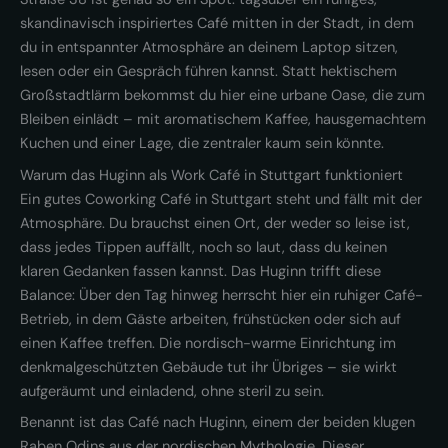
skandinavisch inspiriertes Café mitten in der Stadt, in dem
du in entspannter Atmosphäre an deinem Laptop sitzen,
lesen oder ein Gespräch führen kannst. Statt hektischem
Großstadtlärm bekommst du hier eine urbane Oase, die zum
Bleiben einlädt – mit aromatischem Kaffee, hausgemachtem
Kuchen und einer Lage, die zentraler kaum sein könnte.
Warum das Huginn als Work Café in Stuttgart funktioniert
Ein gutes Coworking Café in Stuttgart steht und fällt mit der
Atmosphäre. Du brauchst einen Ort, der weder so leise ist,
dass jedes Tippen auffällt, noch so laut, dass du keinen
klaren Gedanken fassen kannst. Das Huginn trifft diese
Balance: Über den Tag hinweg herrscht hier ein ruhiger Café-
Betrieb, in dem Gäste arbeiten, frühstücken oder sich auf
einen Kaffee treffen. Die nordisch-warme Einrichtung im
denkmalgeschützten Gebäude tut ihr Übriges – sie wirkt
aufgeräumt und einladend, ohne steril zu sein.
Benannt ist das Café nach Huginn, einem der beiden klugen
Raben Odins aus der nordischen Mythologie. Dieser