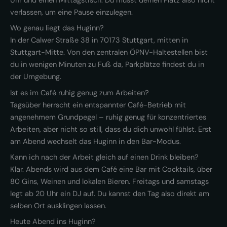
Uhr und einen Mittagstisch. Du musst deinen Platz also nicht
verlassen, um eine Pause einzulegen.
Wo genau liegt das Huginn?
In der Calwer Straße 38 in 70173 Stuttgart, mitten in
Stuttgart-Mitte. Von den zentralen ÖPNV-Haltestellen bist
du in wenigen Minuten zu Fuß da, Parkplätze findest du in
der Umgebung.
Ist es im Café ruhig genug zum Arbeiten?
Tagsüber herrscht ein entspannter Café-Betrieb mit
angenehmem Grundpegel – ruhig genug für konzentriertes
Arbeiten, aber nicht so still, dass du dich unwohl fühlst. Erst
am Abend wechselt das Huginn in den Bar-Modus.
Kann ich nach der Arbeit gleich auf einen Drink bleiben?
Klar. Abends wird aus dem Café eine Bar mit Cocktails, über
80 Gins, Weinen und lokalen Bieren. Freitags und samstags
legt ab 20 Uhr ein DJ auf. Du kannst den Tag also direkt am
selben Ort ausklingen lassen.
Heute Abend ins Huginn?