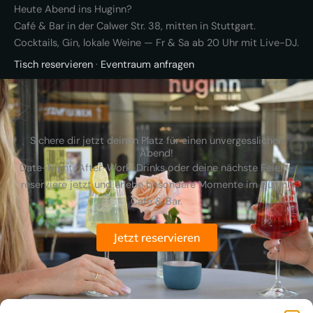
Heute Abend ins Huginn?
Café & Bar in der Calwer Str. 38, mitten in Stuttgart.
Cocktails, Gin, lokale Weine — Fr & Sa ab 20 Uhr mit Live-DJ.
Tisch reservieren
·
Eventraum anfragen
Sichere dir jetzt deinen Platz für einen unvergesslichen
Abend!
Date-Night, After-Work-Drinks oder deine nächste Feier –
reserviere jetzt und erlebe besondere Momente im Huginn
Café & Bar.
Jetzt reservieren