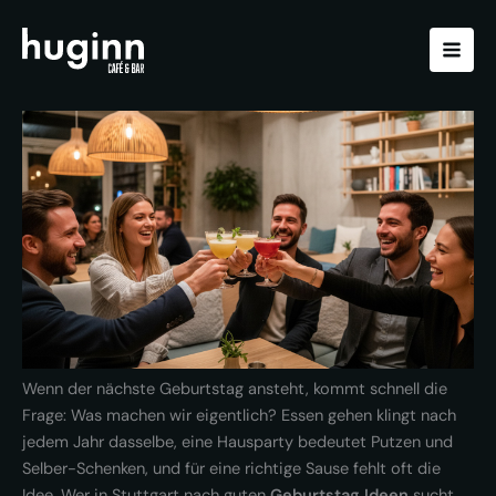
Zum
Inhalt
springen
Wenn der nächste Geburtstag ansteht, kommt schnell die
Frage: Was machen wir eigentlich? Essen gehen klingt nach
jedem Jahr dasselbe, eine Hausparty bedeutet Putzen und
Selber-Schenken, und für eine richtige Sause fehlt oft die
Idee. Wer in Stuttgart nach guten
Geburtstag Ideen
sucht,