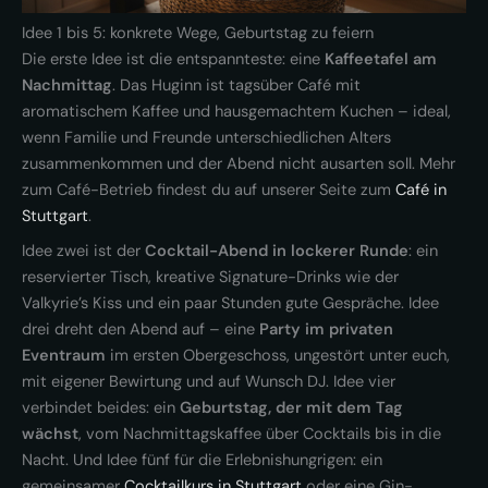
Idee 1 bis 5: konkrete Wege, Geburtstag zu feiern
Die erste Idee ist die entspannteste: eine
Kaffeetafel am
Nachmittag
. Das Huginn ist tagsüber Café mit
aromatischem Kaffee und hausgemachtem Kuchen – ideal,
wenn Familie und Freunde unterschiedlichen Alters
zusammenkommen und der Abend nicht ausarten soll. Mehr
zum Café-Betrieb findest du auf unserer Seite zum
Café in
Stuttgart
.
Idee zwei ist der
Cocktail-Abend in lockerer Runde
: ein
reservierter Tisch, kreative Signature-Drinks wie der
Valkyrie’s Kiss und ein paar Stunden gute Gespräche. Idee
drei dreht den Abend auf – eine
Party im privaten
Eventraum
im ersten Obergeschoss, ungestört unter euch,
mit eigener Bewirtung und auf Wunsch DJ. Idee vier
verbindet beides: ein
Geburtstag, der mit dem Tag
wächst
, vom Nachmittagskaffee über Cocktails bis in die
Nacht. Und Idee fünf für die Erlebnishungrigen: ein
gemeinsamer
Cocktailkurs in Stuttgart
oder eine Gin-